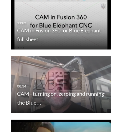
CAM in Fusion 360 for Blue Elephant
full sheet…
CAM - turning on, zeroing and running
the Blue…