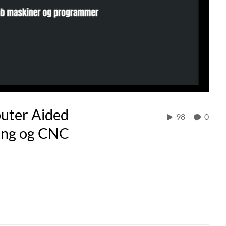
puter Aided
98
0
ring og CNC