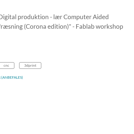
gital produktion - lær Computer Aided
 fræsning (Corona edition)" - Fablab workshop
cnc
3dprint
adt (ANBEFALES)