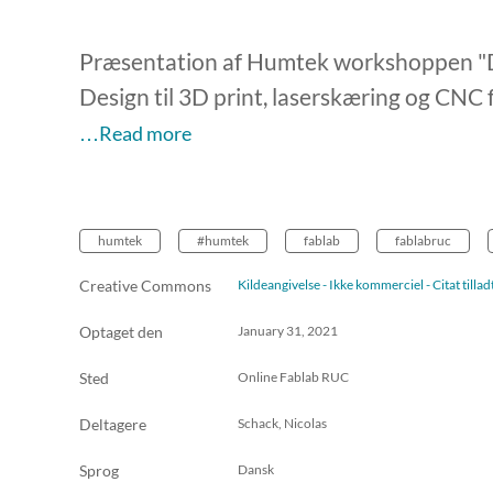
Præsentation af Humtek workshoppen "Di
Design til 3D print, laserskæring og CNC
…Read more
humtek
#humtek
fablab
fablabruc
Creative Commons
Kildeangivelse - Ikke kommerciel - Citat till
Optaget den
January 31, 2021
Sted
Online Fablab RUC
Deltagere
Schack, Nicolas
Sprog
Dansk