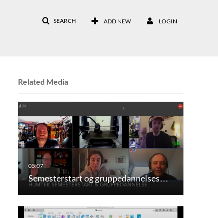
SEARCH
ADD NEW
LOGIN
Related Media
Semesterstart og gruppedannelses…