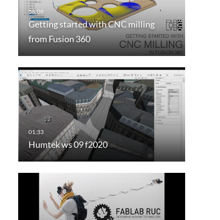
Getting started with CNC milling
from Fusion 360
Humtek ws 09 f2020