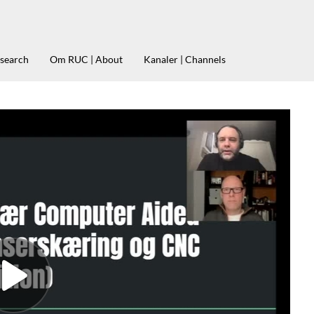
esearch
Om RUC | About
Kanaler | Channels