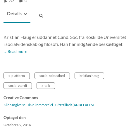
33
0
Details
Kristian Haug er uddannet Cand. Soc. fra Roskilde Universitet
i socialvidenskab og filosofi. Han har indgående beskæftiget
…Read more
x-platform
social robusthed
kristian haug
social værdi
x-talk
Creative Commons
Kildeangivelse - Ikke kommerciel - Citat tilladt (ANBEFALES)
Optaget den
October 09, 2016