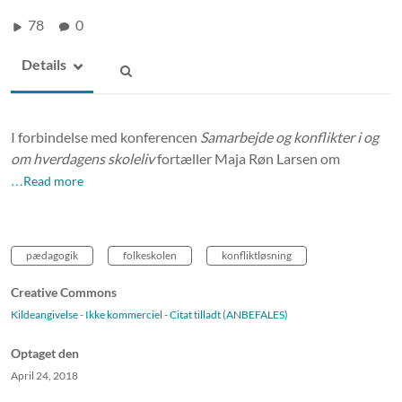
78
0
Details
I forbindelse med konferencen
Samarbejde og konflikter i og
om hverdagens skoleliv
fortæller Maja Røn Larsen om
…Read more
pædagogik
folkeskolen
konfliktløsning
Creative Commons
Kildeangivelse - Ikke kommerciel - Citat tilladt (ANBEFALES)
Optaget den
April 24, 2018