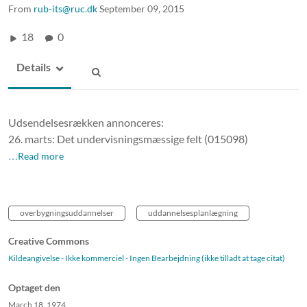
From
rub-its@ruc.dk
September 09, 2015
18
0
Details
Udsendelsesrækken annonceres:
26. marts: Det undervisningsmæssige felt (015098)
…Read more
overbygningsuddannelser
uddannelsesplanlægning
Creative Commons
Kildeangivelse - Ikke kommerciel - Ingen Bearbejdning (ikke tilladt at tage citat)
Optaget den
March 18, 1974