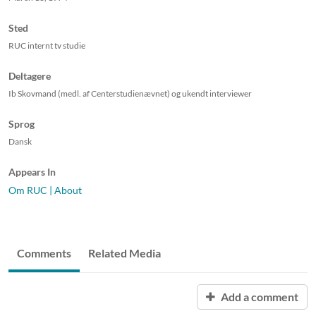
Sted
RUC internt tv studie
Deltagere
Ib Skovmand (medl. af Centerstudienævnet) og ukendt interviewer
Sprog
Dansk
Appears In
Om RUC | About
Comments
Related Media
Add a comment