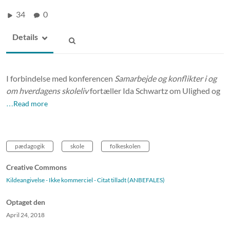
34
0
Details
I forbindelse med konferencen
Samarbejde og konflikter i og
om hverdagens skoleliv
fortæller Ida Schwartz om Ulighed og
…Read more
pædagogik
skole
folkeskolen
Creative Commons
Kildeangivelse - Ikke kommerciel - Citat tilladt (ANBEFALES)
Optaget den
April 24, 2018