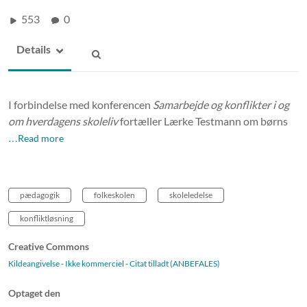
553
0
Details
I forbindelse med konferencen
Samarbejde og konflikter i og
om hverdagens skoleliv
fortæller Lærke Testmann om børns
…Read more
pædagogik
folkeskolen
skoleledelse
konfliktløsning
Creative Commons
Kildeangivelse - Ikke kommerciel - Citat tilladt (ANBEFALES)
Optaget den