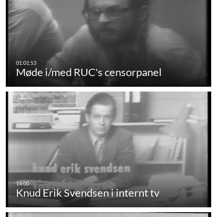
Møde i/med RUC's censorpanel
Knud Erik Svendsen i internt tv