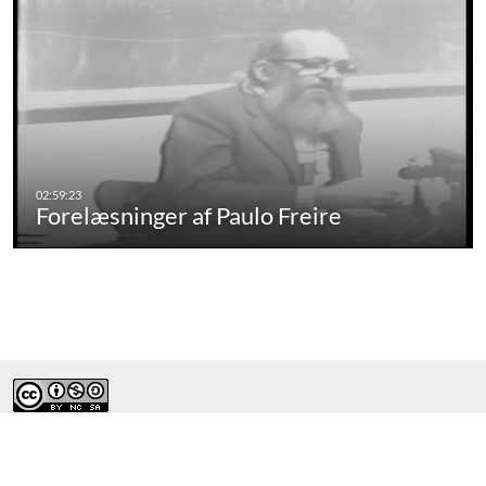
Forelæsninger af Paulo Freire
Alle materialer på RUC's videoportal er - med mindre andet nævnt -
licenseret under en
Creative Commons Navngivelse-
IkkeKommerciel–DelPåSammeVilkår 4.0 International Licens