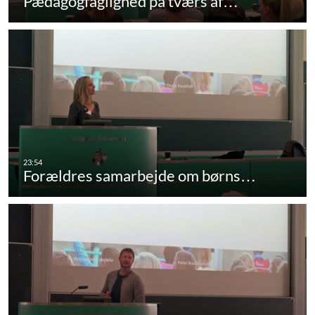
Pædagogfaglighed på tværs af…
Forældres samarbejde om børns…