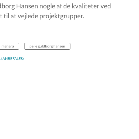
dborg Hansen nogle af de kvaliteter ved
til at vejlede projektgrupper.
mahara
pelle guldborg hansen
adt (ANBEFALES)