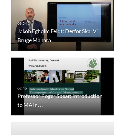
Jakob Egholm Feldt: Derfor Skal Vi
Bruge Mahara
Professor Roger Spear: Introduction
to MA in…