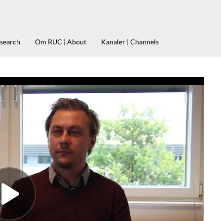
esearch
Om RUC | About
Kanaler | Channels