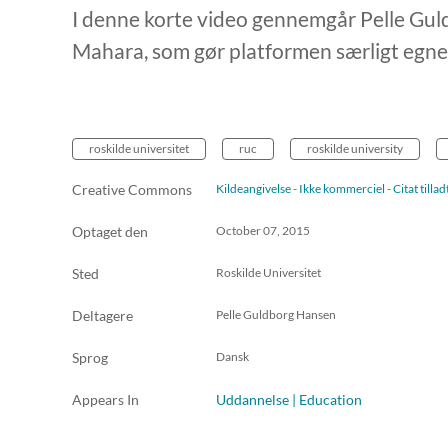
I denne korte video gennemgår Pelle Gul
Mahara, som gør platformen særligt egnet 
roskilde universitet
ruc
roskilde university
Creative Commons
Kildeangivelse - Ikke kommerciel - Citat till
Optaget den
October 07, 2015
Sted
Roskilde Universitet
Deltagere
Pelle Guldborg Hansen
Sprog
Dansk
Appears In
Uddannelse | Education