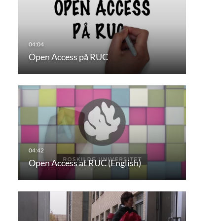
Open Access på RUC
Open Access at RUC (English)