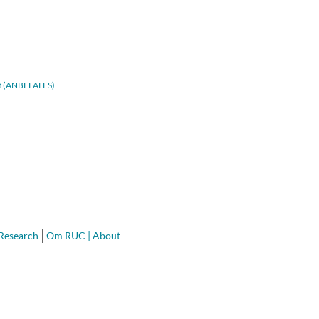
adt (ANBEFALES)
 Research
Om RUC | About