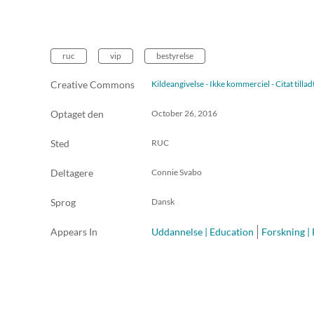
ruc
vip
bestyrelse
Creative Commons
Kildeangivelse - Ikke kommerciel - Citat till
Optaget den
October 26, 2016
Sted
RUC
Deltagere
Connie Svabo
Sprog
Dansk
Appears In
Uddannelse | Education
Forskning |