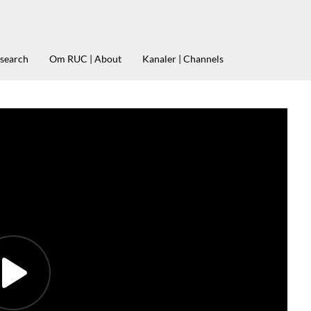
esearch
Om RUC | About
Kanaler | Channels