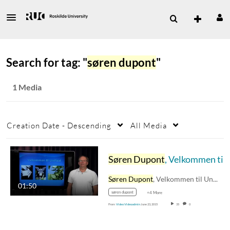
Search for tag: "
søren dupont
"
1 Media
Creation Date - Descending
All Media
Søren Dupont
, Velkommen til UniPæd/RUCs UniversitetsPædagogiske enhed
Søren Dupont
, Velkommen til UniPæd.…
01:50
søren dupont
+4 More
From
Video Videoadmin
June 23, 2015
35
0