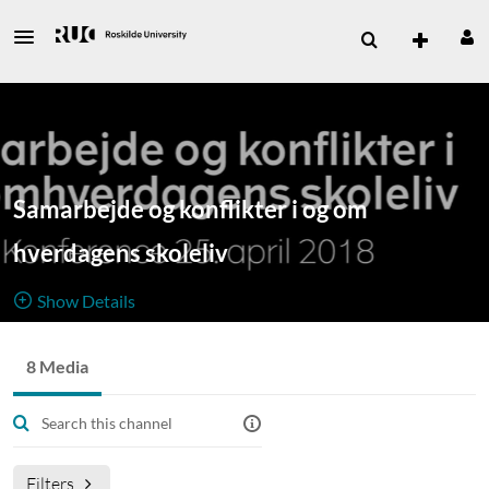
Samarbejde og konflikter i og om
hverdagens skoleliv
Show Details
Public, Restricted
8 Media
Konferencen
8
Media
1
Members
Managers
Appears In
Samarbejde og konflikter i og om hverdagens skoleliv
markerer afslutningen på et 4-årigt forskningsprojekt med
Filters